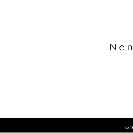
Nie 
©201