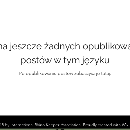
ma jeszcze żadnych opublikow
postów w tym języku
Po opublikowaniu postów zobaczysz je tutaj.
8 by International Rhino Keeper Association. Proudly created with Wi